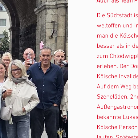
Auch
als Team-
Die Südtstadt i
weltoffen und i
man die Kölsch
besser als in d
zum Chlodwigpla
erleben. Der Do
Kölsche Invalid
Auf dem Weg be
Szeneläden, 2n
Außengastronom
bekannte Lukas 
Kölsche Persönl
laufen. Spätest