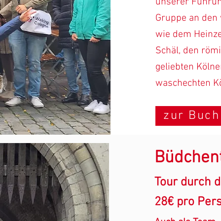
unserer Führung
Gruppe an den 
wie dem Heinz
Schäl, den röm
geliebten Kölne
waschechten Kö
zur Buc
Büdchent
Tour durch d
28€ pro Per