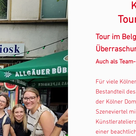
K
Tou
Tour im Belg
Überraschun
Auch als Team-
Für viele Kölne
Bestandteil des
der Kölner Dom
Szeneviertel mi
Künstleratelier
einer beachtli