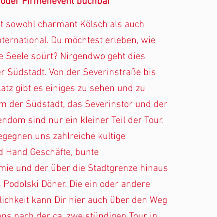
 oder Firmenevent buchbar
st sowohl charmant Kölsch als auch
nternational. Du möchtest erleben, wie
e Seele spürt? Nirgendwo geht dies
er Südstadt. Von der Severinstraße bis
tz gibt es einiges zu sehen und zu
m der Südstadt, das Severinstor und der
endom sind nur ein kleiner Teil der Tour.
gegnen uns zahlreiche kultige
d Hand Geschäfte, bunte
ie und der über die Stadtgrenze hinaus
Podolski Döner. Die ein oder andere
ichkeit kann Dir hier auch über den Weg
ens nach der ca. zweistündigen Tour in