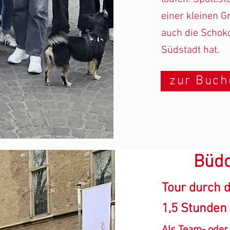
einer kleinen 
auch die Schok
Südstadt hat.
zur Buc
Büdc
Tour durch d
1,5 Stunden