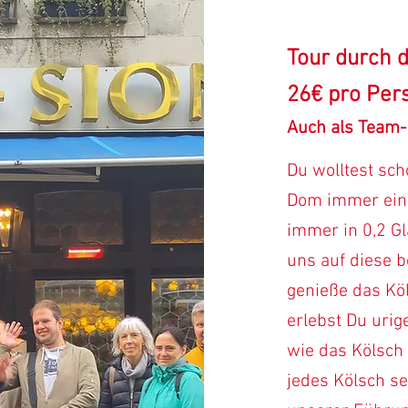
Tour durch d
26€ pro Per
Auch
als Team-
Du wolltest sc
Dom immer ein
immer in 0,2 Gl
uns auf diese 
genieße das Köl
erlebst Du urig
wie das Kölsch 
jedes Kölsch se