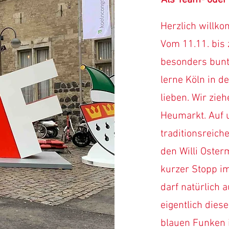
Als
Team- oder
Herzlich willko
Vom 11.11. bis
besonders bunt
lerne Köln in d
lieben. Wir zie
Heumarkt. Auf 
traditionsreich
den Willi Oster
kurzer Stopp i
darf natürlich a
eigentlich dies
blauen Funken 