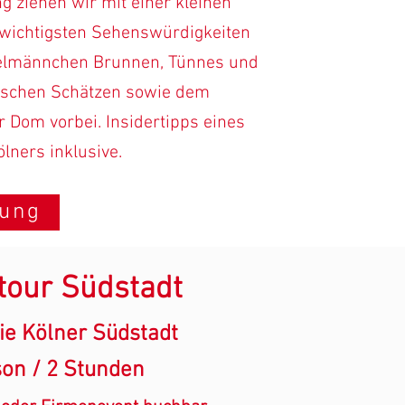
 ziehen wir mit einer kleinen
wichtigsten Sehenswürdigkeiten
elmännchen Brunnen, Tünnes und
ischen Schätzen sowie dem
r Dom vorbei. Insidertipps eines
lners inklusive.
hung
our Südstadt
ie Kölner Südstadt
son / 2 Stunden