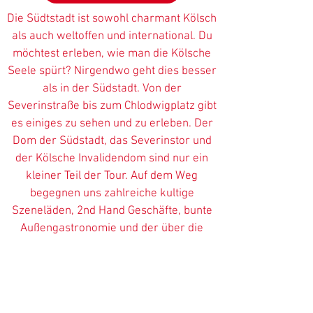
Die Südtstadt ist sowohl charmant Kölsch
als auch weltoffen und international. Du
möchtest erleben, wie man die Kölsche
Seele spürt? Nirgendwo geht dies besser
als in der Südstadt. Von der
Severinstraße bis zum Chlodwigplatz gibt
es einiges zu sehen und zu erleben. Der
Dom der Südstadt, das Severinstor und
der Kölsche Invalidendom sind nur ein
kleiner Teil der Tour. Auf dem Weg
begegnen uns zahlreiche kultige
Szeneläden, 2nd Hand Geschäfte, bunte
Außengastronomie und der über die
Stadtgrenze hinaus bekannte Lukas
Podolski Döner. Die ein oder andere
Kölsche Persönlichkeit kann Dir hier
auch über den Weg laufen. Spätestens