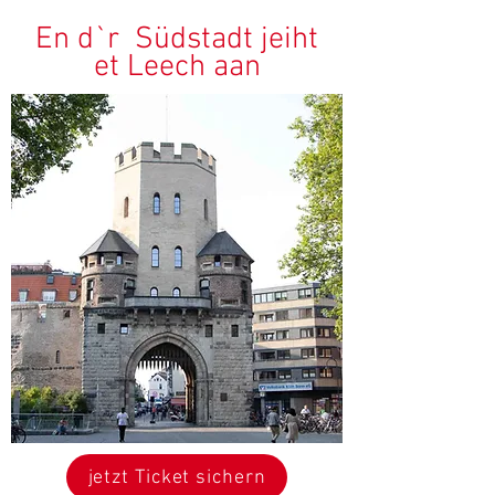
En d`r Südstadt jeiht
et Leech aan
jetzt Ticket sichern