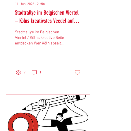
11. Juni 2026
∙
2
Min.
Stadtrallye im Belgischen Viertel
– Kölns kreativstes Veedel auf
eigene Faust entdecken
Stadtrallye im Belgischen
Viertel / Kölns kreative Seite
entdecken Wer Köln abseits
von Dom und Altstadt
erleben möchte, sollte
unbedingt das Belgische
Viertel erkunden. Das
beliebte Veedel gehört zu
7
1
den kreativsten und
lebendigsten Stadtteilen der
Stadt. Zwischen kleinen
Boutiquen, gemütlichen
Cafés, urbaner Kunst und
historischen Gebäuden
wartet hinter jeder Ecke eine
neue Überraschung.
Besonders spannend wird
die Entdeckungstour mit